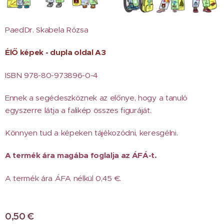
PaedDr. Skabela Rózsa
ÉlŐ képek - dupla oldal A3
ISBN 978-80-973896-0-4
Ennek a segédeszköznek az előnye, hogy a tanuló
egyszerre látja a falikép összes figuráját.
Könnyen tud a képeken tájékozódni, keresgélni.
A termék ára magába foglalja az ÁFÁ-t.
A termék ára ÁFA nélkül 0,45 €.
0,50
€