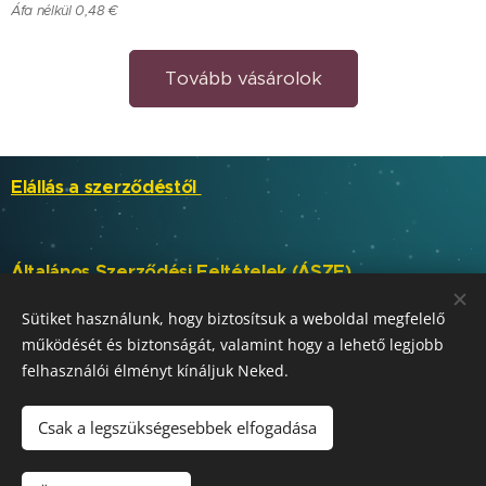
Áfa nélkül 0,48 €
Tovább vásárolok
Elállás a szerződéstől
Általános Szerződési Feltételek (ÁSZF)
Sütiket használunk, hogy biztosítsuk a weboldal megfelelő
működését és biztonságát, valamint hogy a lehető legjobb
SKABELA, s.r.o.
Sütik
felhasználói élményt kínáljuk Neked.
Nyelvek
Slovenčina
Magyar
Csak a legszükségesebbek elfogadása