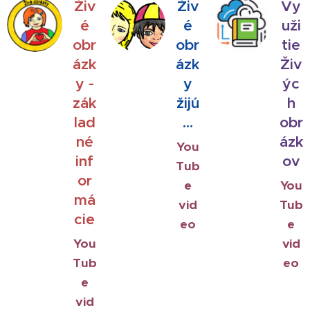
Živ
Živ
Vy
é
é
uži
obr
obr
tie
ázk
ázk
Živ
y -
y
ýc
zák
žijú
h
lad
...
obr
né
ázk
You
inf
ov
Tub
or
e
You
má
vid
Tub
cie
eo
e
You
vid
Tub
eo
e
vid