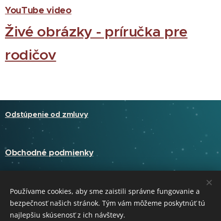
YouTube video
Živé obrázky - príručka pre
rodičov
Odstúpenie od zmluvy
Obchodné podmienky
Kontakt: Skabela s.r.o, Kosihy nad Ipľom 105, 991 11 Kosihy nad Ipľom.
Používame cookies, aby sme zaistili správne fungovanie a
bezpečnosť našich stránok. Tým vám môžeme poskytnúť tú
najlepšiu skúsenosť z ich návštevy.
Skabela s.r.o. 2026
Cookies