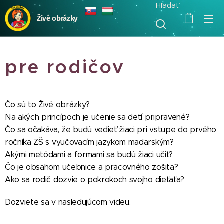
Hľadať
Živé obrázky
pre rodičov
Čo sú to Živé obrázky?
Na akých princípoch je učenie sa detí pripravené?
Čo sa očakáva, že budú vedieť žiaci pri vstupe do prvého
ročníka ZŠ s vyučovacím jazykom maďarským?
Akými metódami a formami sa budú žiaci učiť?
Čo je obsahom učebnice a pracovného zošita?
Ako sa rodič dozvie o pokrokoch svojho dieťaťa?
Dozviete sa v nasledujúcom videu.