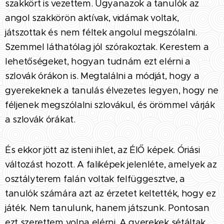
szakkört is vezettem. Ugyanazok a tanulók az
angol szakkörön aktívak, vidámak voltak,
játszottak és nem féltek angolul megszólalni.
Szemmel láthatólag jól szórakoztak. Kerestem a
lehetőségeket, hogyan tudnám ezt elérni a
szlovák órákon is. Megtalálni a módját, hogy a
gyerekeknek a tanulás élvezetes legyen, hogy ne
féljenek megszólalni szlovákul, és örömmel várják
a szlovák órákat.
És ekkor jött az isteni ihlet, az ÉlŐ képek. Óriási
változást hozott. A faliképek jelenléte, amelyek az
osztályterem falán voltak felfüggesztve, a
tanulók számára azt az érzetet keltették, hogy ez
játék. Nem tanulunk, hanem játszunk. Pontosan
ezt szerettem volna elérni. A gyerekek sétáltak