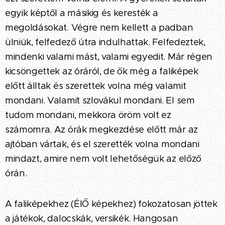
egyik képtől a másikig és keresték a
megoldásokat. Végre nem kellett a padban
ülniük, felfedező útra indulhattak. Felfedeztek,
mindenki valami mást, valami egyedit. Már régen
kicsöngettek az óráról, de ők még a faliképek
előtt álltak és szerettek volna még valamit
mondani. Valamit szlovákul mondani. El sem
tudom mondani, mekkora öröm volt ez
számomra. Az órák megkezdése előtt már az
ajtóban vártak, és el szerették volna mondani
mindazt, amire nem volt lehetőségük az előző
órán.
A faliképekhez (ÉlŐ képekhez) fokozatosan jöttek
a játékok, dalocskák, versikék. Hangosan