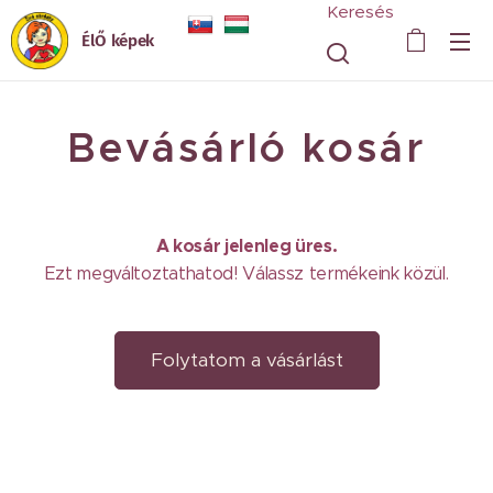
Keresés
ÉlŐ képek
Bevásárló kosár
A kosár jelenleg üres.
Ezt megváltoztathatod! Válassz termékeink közül.
Folytatom a vásárlást