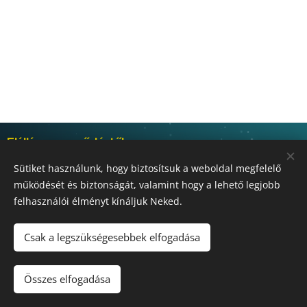
Elállás a szerződéstől
Sütiket használunk, hogy biztosítsuk a weboldal megfelelő
működését és biztonságát, valamint hogy a lehető legjobb
Általános Szerződési Feltételek (ÁSZF)
felhasználói élményt kínáljuk Neked.
Csak a legszükségesebbek elfogadása
SKABELA, s.r.o.
Sütik
Nyelvek
Összes elfogadása
Slovenčina
Magyar