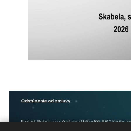
Odstúpenie od zmluvy
Kontakt: Skabela s.r.o, Kosihy nad Ipľom 105, 991 11 Kosihy na