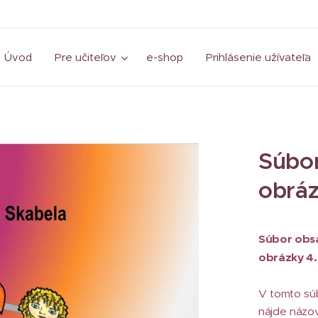
Úvod
Pre učiteľov
e-shop
Prihlásenie užívateľa
Súbor
obráz
Súbor obsa
obrázky 4.
V tomto súb
nájde názov 