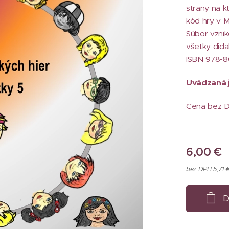
strany na k
kód hry v M
Súbor vznik
všetky didak
ISBN 978-
Uvádzaná j
Cena bez D
6,00
€
bez DPH 5,71 
D