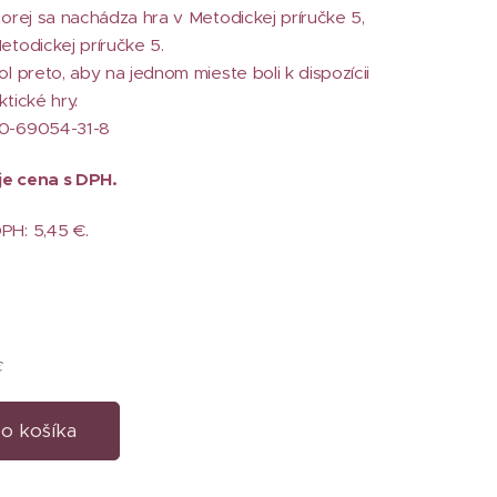
torej sa nachádza hra v Metodickej príručke 5,
etodickej príručke 5.
ol preto, aby na jednom mieste boli k dispozícii
tické hry.
80-69054-31-8
e cena s DPH.
PH: 5,45 €.
€
o košíka