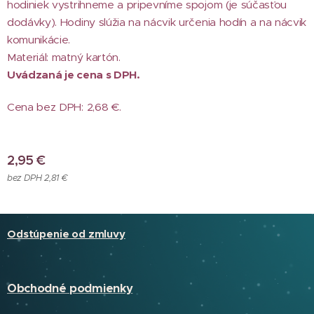
hodiniek vystrihneme a pripevníme spojom (je súčasťou
dodávky). Hodiny slúžia na nácvik určenia hodín a na nácvik
komunikácie.
Materiál: matný kartón.
Uvádzaná je cena s DPH.
Cena bez DPH: 2,68 €.
2,95
€
bez DPH 2,81 €
Odstúpenie od zmluvy
Obchodné podmienky