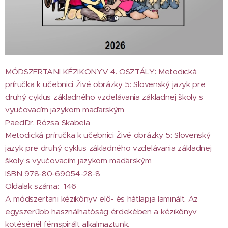
MÓDSZERTANI KÉZIKÖNYV 4. OSZTÁLY: Metodická
príručka k učebnici Živé obrázky 5: Slovenský jazyk pre
druhý cyklus základného vzdelávania základnej školy s
vyučovacím jazykom maďarským
PaedDr. Rózsa Skabela
Metodická príručka k učebnici Živé obrázky 5: Slovenský
jazyk pre druhý cyklus základného vzdelávania základnej
školy s vyučovacím jazykom maďarským
ISBN 978-80-69054-28-8
Oldalak száma: 146
A módszertani kézikönyv elő- és hátlapja laminált. Az
egyszerűbb használhatóság érdekében a kézikönyv
kötésénél fémspirált alkalmaztunk.