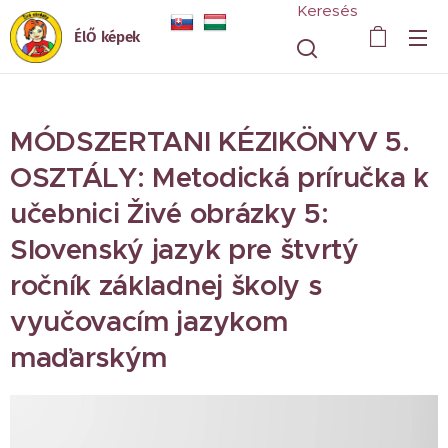
Keresés
ÉlŐ képek
MÓDSZERTANI KÉZIKÖNYV 5.
OSZTÁLY: Metodická príručka k
učebnici Živé obrázky 5:
Slovenský jazyk pre štvrtý
ročník základnej školy s
vyučovacím jazykom
maďarským