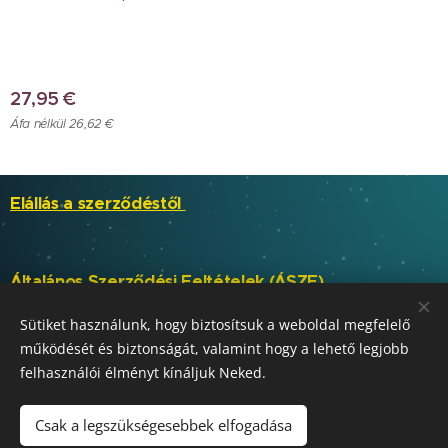
27,95
€
Áfa nélkül 26,62 €
Elállás a szerződéstől
Általános Szerződési Feltételek (ÁSZF)
Sütiket használunk, hogy biztosítsuk a weboldal megfelelő
működését és biztonságát, valamint hogy a lehető legjobb
SKABELA, s.r.o.
Sütik
felhasználói élményt kínáljuk Neked.
Nyelvek
Slovenčina
Magyar
Csak a legszükségesebbek elfogadása