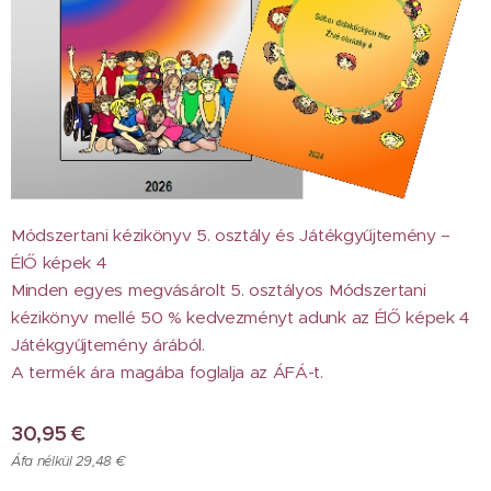
Módszertani kézikönyv 5. osztály és Játékgyűjtemény –
ÉlŐ képek 4
Minden egyes megvásárolt 5. osztályos Módszertani
kézikönyv mellé 50 % kedvezményt adunk az ÉlŐ képek 4
Játékgyűjtemény árából.
A termék ára magába foglalja az ÁFÁ-t.
30,95
€
Áfa nélkül 29,48 €