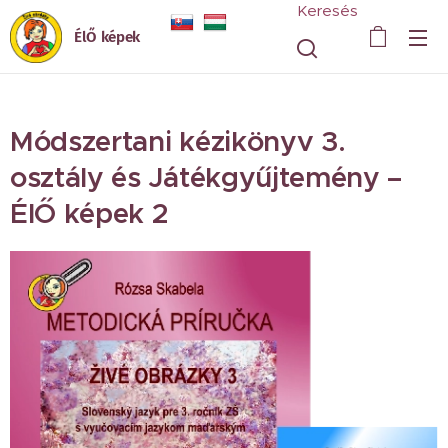
Keresés
ÉlŐ képek
Módszertani kézikönyv 3.
osztály és Játékgyűjtemény –
ÉlŐ képek 2