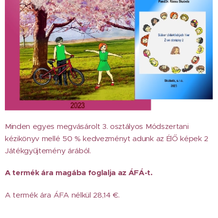
Minden egyes megvásárolt 3. osztályos Módszertani
kézikönyv mellé 50 % kedvezményt adunk az ÉlŐ képek 2
Játékgyűjtemény árából.
A termék ára magába foglalja az ÁFÁ-t.
A termék ára ÁFA nélkül 28,14 €.