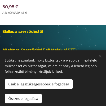
30,95
€
Áfa nélkül 29,48 €
Elállás a szerződéstől
Általános Szerződési Feltételek (ÁSZF)
Sütiket használunk, hogy biztosítsuk a weboldal megfelelő
működését és biztonságát, valamint hogy a lehető legjobb
SKABELA, s.r.o.
Sütik
felhasználói élményt kínáljuk Neked.
Nyelvek
Slovenčina
Magyar
Csak a legszükségesebbek elfogadása
Kosárba
Összes elfogadása