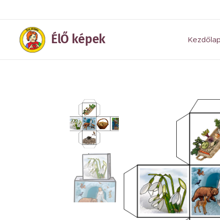
ÉlŐ képek
Kezdőla