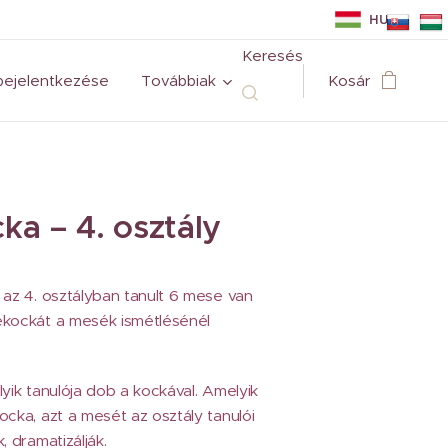
HU
Keresés
bejelentkezése
Továbbiak
Kosár
a – 4. osztály
 az 4. osztályban tanult 6 mese van
ekockát a mesék ismétlésénél
yik tanulója dob a kockával. Amelyik
ocka, azt a mesét az osztály tanulói
, dramatizálják.