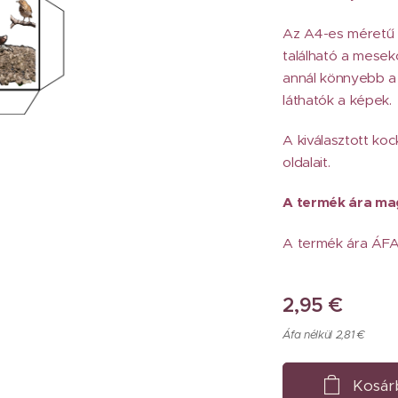
Az A4-es méretű k
található a mesek
annál könnyebb a
láthatók a képek.
A kiválasztott koc
oldalait.
A termék ára mag
A termék ára ÁFA 
2,95
€
Áfa nélkül 2,81 €
Kosár