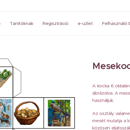
p
Tanítóknak
Regisztráció
e-üzlet
Felhasználó 
Mesekock
A kocka 6 oldalán
ábrázolva. A mes
használjuk.
Az osztály valamel
mesét mutatja a k
közösen eljátsszák