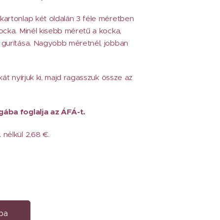
artonlap két oldalán 3 féle méretben
ocka. Minél kisebb méretű a kocka,
 gurítása. Nagyobb méretnél, jobban
kát nyírjuk ki, majd ragasszuk össze az
ába foglalja az ÁFÁ-t.
nélkül 2,68 €.
ba