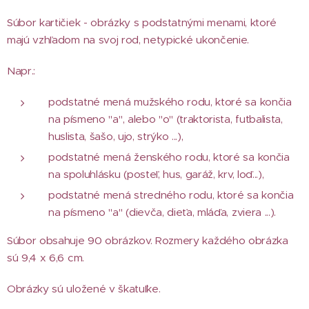
Súbor kartičiek - obrázky s podstatnými menami, ktoré
majú vzhľadom na svoj rod, netypické ukončenie.
Napr.:
podstatné mená mužského rodu, ktoré sa končia
na písmeno "a", alebo "o" (traktorista, futbalista,
huslista, šašo, ujo, strýko ...),
podstatné mená ženského rodu, ktoré sa končia
na spoluhlásku (posteľ, hus, garáž, krv, loď...),
podstatné mená stredného rodu, ktoré sa končia
na písmeno "a" (dievča, dieťa, mláďa, zviera ...).
Súbor obsahuje 90 obrázkov. Rozmery každého obrázka
sú 9,4 x 6,6 cm.
Obrázky sú uložené v škatuľke.