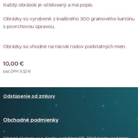
Každý obrázok je očíslovaný a má popis.
Obrázky sú vyrobené z kvalitného 300 gramového kartónu
s povrchovou úpravou.
Obrázky sú vhodné na nácvik rodov podstatných mien.
10,00
€
bez DPH 9,52 €
Odstúpenie od zmluvy
Obchodné podmienky