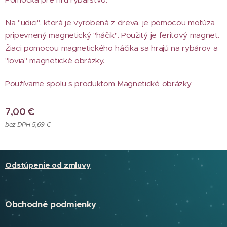
Na "udici", ktorá je vyrobená z dreva, je pomocou motúza
pripevnený magnetický "háčik". Použitý je feritový magnet.
Žiaci pomocou magnetického háčika sa hrajú na rybárov a
"lovia" magnetické obrázky.
Používame spolu s produktom Magnetické obrázky.
7,00
€
bez DPH 5,69 €
Odstúpenie od zmluvy
Obchodné podmienky