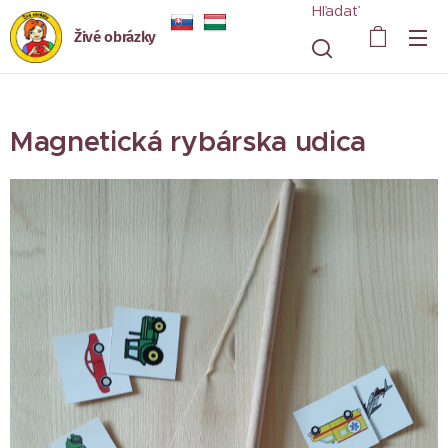
Hľadať
Živé obrázky
Magnetická rybárska udica