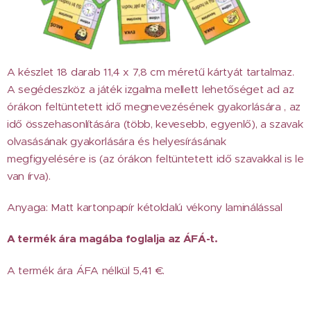
A készlet 18 darab 11,4 x 7,8 cm méretű kártyát tartalmaz.
A segédeszköz a játék izgalma mellett lehetőséget ad az
órákon feltüntetett idő megnevezésének gyakorlására , az
idő összehasonlítására (több, kevesebb, egyenlő), a szavak
olvasásának gyakorlására és helyesírásának
megfigyelésére is (az órákon feltüntetett idő szavakkal is le
van írva).
Anyaga: Matt kartonpapír kétoldalú vékony laminálással
A termék ára magába foglalja az ÁFÁ-t.
A termék ára ÁFA nélkül 5,41 €.