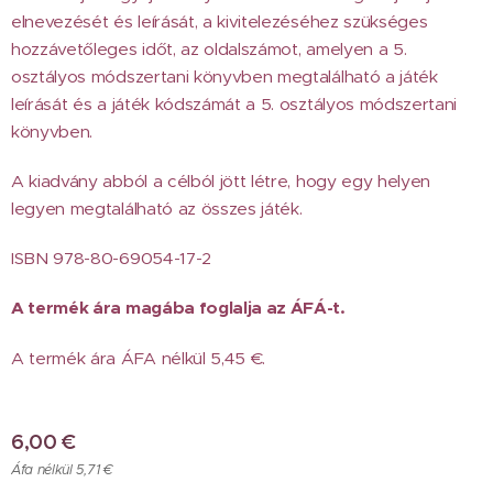
elnevezését és leírását, a kivitelezéséhez szükséges
hozzávetőleges időt, az oldalszámot, amelyen a 5.
osztályos módszertani könyvben megtalálható a játék
leírását és a játék kódszámát a 5. osztályos módszertani
könyvben.
A kiadvány abból a célból jött létre, hogy egy helyen
legyen megtalálható az összes játék.
ISBN 978-80-69054-17-2
A termék ára magába foglalja az ÁFÁ-t.
A termék ára ÁFA nélkül 5,45 €.
6,00
€
Áfa nélkül 5,71 €