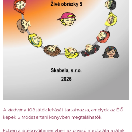
A kiadvány 108 játék leírását tartalmazza, amelyek az ÉlŐ
képek 5 Módszertani könyvben megtalálhatók.
Ebben a játékgyűjteményben az olvasó megtalálja a játék