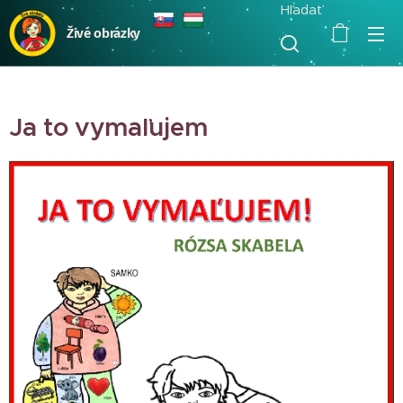
Hľadať
Živé obrázky
Ja to vymaľujem