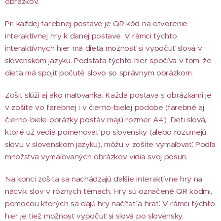
obrázkov.
Pri každej farebnej postave je QR kód na otvorenie
interaktívnej hry k danej postave. V rámci týchto
interaktívnych hier má dieťa možnosť si vypočuť slová v
slovenskom jazyku. Podstata týchto hier spočíva v tom, že
dieťa má spojiť počuté slovo so správnym obrázkom.
Zošit slúži aj ako maľovanka. Každá postava s obrázkami je
v zošite vo farebnej i v čierno-bielej podobe (farebné aj
čierno-biele obrázky postáv majú rozmer A4). Deti slová,
ktoré už vedia pomenovať po slovensky (alebo rozumejú
slovu v slovenskom jazyku), môžu v zošite vymaľovať. Podľa
množstva vymaľovaných obrázkov vidia svoj posun.
Na konci zošita sa nachádzajú ďalšie interaktívne hry na
nácvik slov v rôznych témach. Hry sú označené QR kódmi,
pomocou ktorých sa dajú hry načítať a hrať. V rámci týchto
hier je tiež možnosť vypočuť si slová po slovensky.