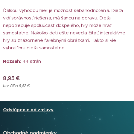
Ďalšou výhodou hier je možnosť sebahodnotenia. Dieťa
vidí správnosť riešenia, má šancu na opravu. Dieťa
nepotrebuje spoluúčasť dospelého, hry môže hrať
samostatne. Nakoľko deti ešte nevedia čítať, interaktívne
hry sú znázornené farebnými obrázkami. Takto si vie
vybrať hru dieťa samostatne.
Rozsah:
44 strán
8,95
€
bez DPH 8,52 €
Odstúpenie od zmluvy
Obchodné podmienky