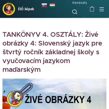
Keresés
ÉlŐ képek
TANKÖNYV 4. OSZTÁLY: Živé
obrázky 4: Slovenský jazyk pre
štvrtý ročník základnej školy s
vyučovacím jazykom
maďarským