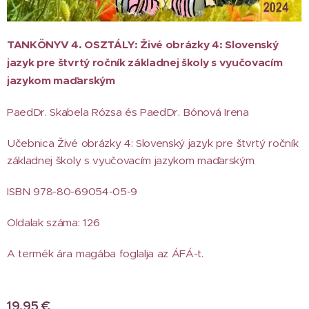
TANKÖNYV 4. OSZTÁLY: Živé obrázky 4: Slovenský
jazyk pre štvrtý ročník základnej školy s vyučovacím
jazykom maďarským
PaedDr. Skabela Rózsa és PaedDr. Bónová Irena
Učebnica Živé obrázky 4: Slovenský jazyk pre štvrtý ročník
základnej školy s vyučovacím jazykom maďarským
ISBN 978-80-69054-05-9
Oldalak száma: 126
A termék ára magába foglalja az ÁFÁ-t.
19,95
€