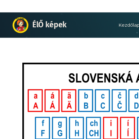
ÉlŐ képek
Kezdőla