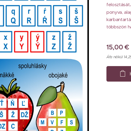
felosztását.
ponyva, ala
karbantartá
többszöri 
15,00
€
Áfa nélkül 14,2