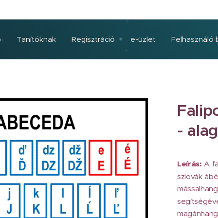
p
Tanítóknak
Regisztráció
e-üzlet
Felhasználó 
Fali
- ala
Leírás:
A fa
szlovák ábé
mássalhangz
segítségéve
magánhangz