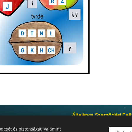
Általános Szerződési Fel
dését és biztonságát, valamint