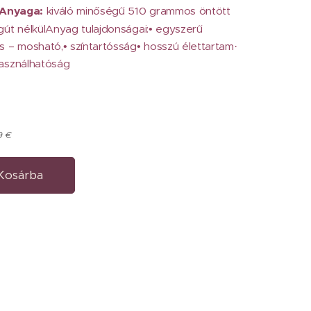
Anyaga:
kiváló minőségű 510 grammos öntött
gút nélkülAnyag tulajdonságai:• egyszerű
s – mosható,• színtartósság• hosszú élettartam·
használhatóság
9 €
Kosárba