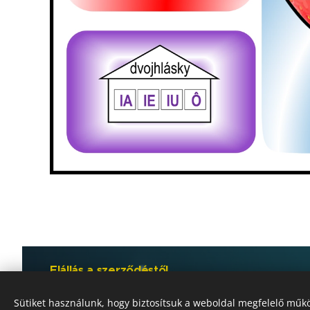
Elállás a szerződéstől
Sütiket használunk, hogy biztosítsuk a weboldal megfelelő műkö