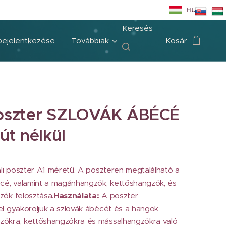
HU
Keresés
bejelentkezése
Továbbiak
Kosár
poszter SZLOVÁK ÁBÉCÉ
gút nélkül
li poszter A1 méretű. A poszteren megtalálható a
cé, valamint a magánhangzók, kettőshangzók, és
ók felosztása.
Használata:
A poszter
l gyakoroljuk a szlovák ábécét és a hangok
ókra, kettőshangzókra és mássalhangzókra való