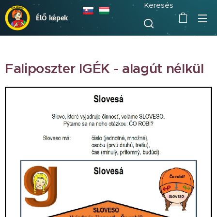
Keresés
ÉlŐ képek
Faliposzter IGÉK - alagút nélkül