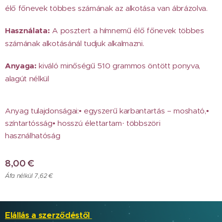
élő főnevek többes számának az alkotása van ábrázolva.
Használata:
A posztert a hímnemű élő főnevek többes
számának alkotásánál tudjuk alkalmazni.
Anyaga:
kiváló minőségű 510 grammos öntött ponyva,
alagút nélkül
Anyag tulajdonságai:• egyszerű karbantartás – mosható,•
színtartósság• hosszú élettartam· többszöri
használhatóság
8,00
€
Áfa nélkül 7,62 €
Elállás a szerződéstől