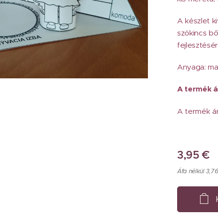
A készlet k
szókincs bő
fejlesztésér
Anyaga: mat
A termék á
A termék ár
3,95
€
Áfa nélkül 3,7