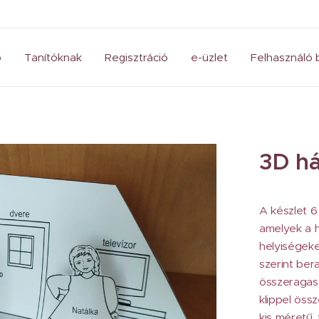
p
Tanítóknak
Regisztráció
e-üzlet
Felhasználó 
3D há
A készlet 6
amelyek a h
helyiségeke
szerint ber
összeragasz
klippel össz
kis méretű,