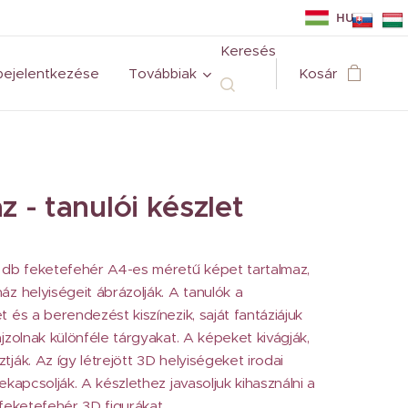
HU
Keresés
bejelentkezése
Továbbiak
Kosár
z - tanulói készlet
 db feketefehér A4-es méretű képet tartalmaz,
áz helyiségeit ábrázolják. A tanulók a
t és a berendezést kiszínezik, saját fantáziájuk
ajzolnak különféle tárgyakat. A képeket kivágják,
tják. Az így létrejött 3D helyiségeket irodai
ekapcsolják. A készlethez javasoljuk kihasználni a
 feketefehér 3D figurákat.