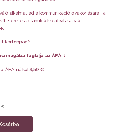
iváló alkalmat ad a kommunikáció gyakorlására , a
vítésére és a tanulók kreativitásának
e.
t kartonpapír.
ra magába foglalja az ÁFÁ-t.
a ÁFA nélkül 3,59 €.
6 €
Kosárba