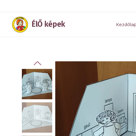
ÉlŐ képek
Kezdőla