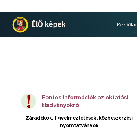
ÉlŐ képek
Kezdőla
Fontos információk az oktatási
kiadványokról
Záradékok, figyelmeztetések, közbeszerzési
nyomtatványok