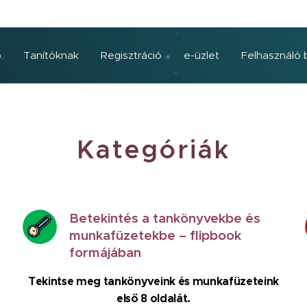
p
Tanítóknak
Regisztráció
e-üzlet
Felhasználó 
Kategóriák
Betekintés a tankönyvekbe és
munkafüzetekbe – flipbook
formájában
Tekintse meg tankönyveink és munkafüzeteink
első 8 oldalát.