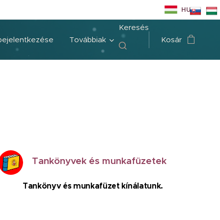
HU
Keresés
bejelentkezése
Továbbiak
Kosár
Tankönyvek és munkafüzetek
Tankönyv és munkafüzet kínálatunk.