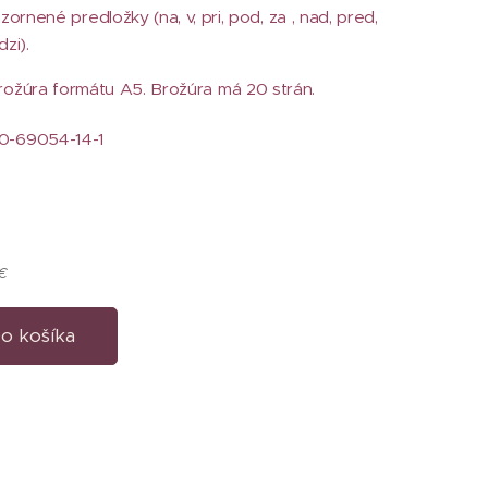
zornené predložky (na, v, pri, pod, za , nad, pred,
zi).
rožúra formátu A5. Brožúra má 20 strán.
0-69054-14-1
 €
o košíka