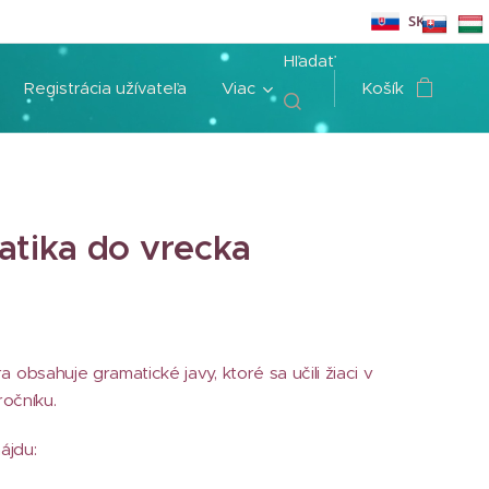
SK
Hľadať
Registrácia užívateľa
Viac
Košík
tika do vrecka
 obsahuje gramatické javy, ktoré sa učili žiaci v
. ročníku.
nájdu: