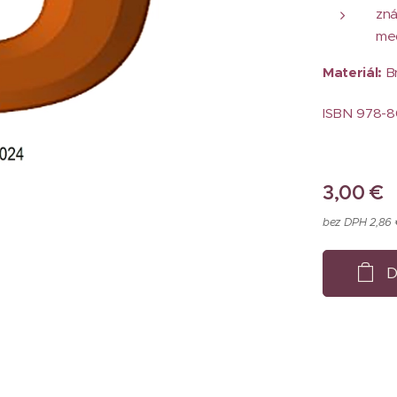
zná
med
Materiál:
B
ISBN 978-8
3,00
€
bez DPH 2,86
D