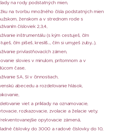
klady na rody podstatných mien,
žku na tvorbu množného čísla podstatných mien
užskom, ženskom a v strednom rode s
žívaním čísloviek 2,3,4,
žívanie inštrumentálu (s kým cestuješ, čím
tuješ, čím píšeš, kreslíš..., čím si umyješ zuby...),
žívanie privlastňovacích zámen,
ovanie slovies v minulom, prítomnom a v
dúcom čase,
žívanie SA, SI v činnostiach,
venskú abecedu a rozdeľovanie hlások,
bikovanie,
deľovanie viet a príklady na oznamovacie,
tovacie, rozkazovacie, zvolacie a želacie vety,
frekventovanejšie opytovacie zámená,
ladné číslovky do 3000 a radové číslovky do 10,