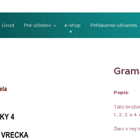
Úvod
Pre učiteľov
e-shop
Prihlásenie užívateľa
Grama
Popis:
Táto brožúra
1., 2., 3. a 4
Žiaci v nej 