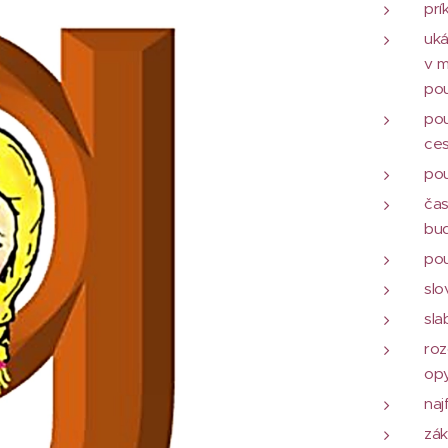
prí
uká
v m
pou
pou
ces
pou
čas
bu
pou
slo
sla
roz
opy
naj
zák